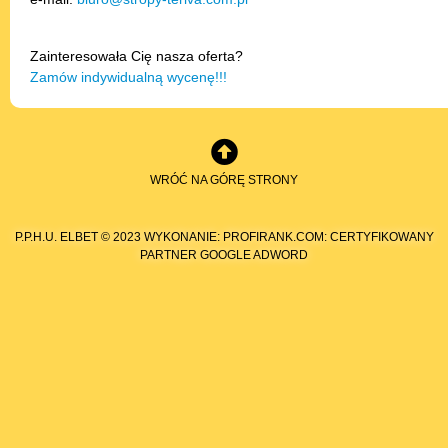
Zainteresowała Cię nasza oferta?
Zamów indywidualną wycenę!!!
WRÓĆ NA GÓRĘ STRONY
P.P.H.U. ELBET © 2023 WYKONANIE: PROFIRANK.COM:
CERTYFIKOWANY
PARTNER GOOGLE ADWORD