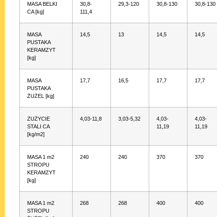
MASA BELKI
30,8-
29,3-120
30,8-130
30,8-130
CA [kg]
111,4
MASA
14,5
13
14,5
14,5
PUSTAKA
KERAMZYT
[kg]
MASA
17,7
16,5
17,7
17,7
PUSTAKA
ŻUŻEL [kg]
ZUŻYCIE
4,03-11,8
3,03-5,32
4,03-
4,03-
STALI CA
11,19
11,19
[kg/m2]
MASA 1 m2
240
240
370
370
STROPU
KERAMZYT
[kg]
MASA 1 m2
268
268
400
400
STROPU