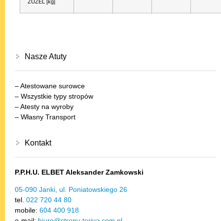
ŻUŻEL [kg]
Nasze Atuty
– Atestowane surowce
– Wszystkie typy stropów
– Atesty na wyroby
– Własny Transport
Kontakt
P.P.H.U. ELBET Aleksander Zamkowski
05-090 Janki, ul. Poniatowskiego 26
tel.
022 720 44 80
mobile:
604 400 918
e-mail:
biuro@stropy-teriva.com.pl