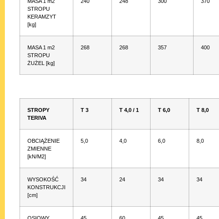
MASA 1 m2
240
248
300
370
STROPU
KERAMZYT
[kg]
MASA 1 m2
268
268
357
400
STROPU
ŻUŻEL [kg]
STROPY
T 3
T 4,0 / 1
T 6,0
T 8,0
TERIVA
OBCIĄŻENIE
5,0
4,0
6,0
8,0
ZMIENNE
[kN/M2]
WYSOKOŚĆ
34
24
34
34
KONSTRUKCJI
[cm]
OSIOWY
45
60
45
45