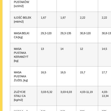
PUSTAKÓW
[szt/m2]
ILOŚĆ BELEK
1,67
1,67
2,22
2,22
[mb/m2]
MASA BELKI
29,3-120
29,3-135
30,8-120
30,8-1
CA [kg]
MASA
13
14
12
14,5
PUSTAKA
KERAMZYT
[kg]
MASA
16,5
16,5
15,7
17,7
PUSTAKA
ŻUŻEL [kg]
ZUŻYCIE
3,03-5,32
3,03-6,03
4,03-11,19
4,03-
STALI CA
13,34
[kg/m2]