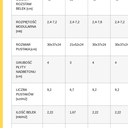
ROZSTAW
BELEK [cm]
ROZPIĘTOŚĆ
2,4-7,2
2,4-7,2
2,4-7,8
2,4-7,2
MODULARNA
[mb]
ROZMIAR
30x37x24
21x52x24
30x37x24
30x37x2
PUSTAKA [cm]
GRUBOŚĆ
4
3
4
4
PŁYTY
NADBETONU
[cm]
LICZBA
9,2
6,7
9,2
9,2
PUSTAKÓW
[szt/m2]
ILOŚĆ BELEK
2,22
1,67
2,22
2,22
[mb/m2]