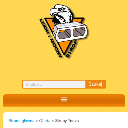
Szukaj
Strona główna
»
Oferta
»
Stropy Teriva