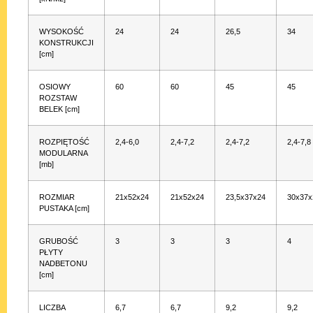
WYSOKOŚĆ
24
24
26,5
34
KONSTRUKCJI
[cm]
OSIOWY
60
60
45
45
ROZSTAW
BELEK [cm]
ROZPIĘTOŚĆ
2,4-6,0
2,4-7,2
2,4-7,2
2,4-7,8
MODULARNA
[mb]
ROZMIAR
21x52x24
21x52x24
23,5x37x24
30x37x
PUSTAKA [cm]
GRUBOŚĆ
3
3
3
4
PŁYTY
NADBETONU
[cm]
LICZBA
6,7
6,7
9,2
9,2